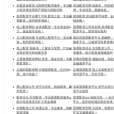
炒股资金配资 沈阳期货配资服务，专业助
原油配资官网 锦盈多：您的
力投资者实现资产增值与风险控制
择，专业投资，稳健收益。
股票配资平台哪个可靠 配资之家：专业股
股指配资 原油配资手续费：
票配资，助您财富增值！
钱攻略！
线上配资网站 金来源配资：专业资金助
股票配资公司排名榜 鼎泽配
力，掘金股市良机！
配资平台，助您轻松盈利
主力配资炒股 专业网上配资平台：安全高
最好的股票配资平台 易融网
效，助您财富增值！
服务平台，让融资贷款更便捷
线上配资 策略池：汇聚多元智慧，打造企
股票配资排名 东莞配资公司
业美好明天的创新宝库
资服务，助力投资者稳健盈利
正规股票配资网站 投资：掘金价值，共享
炒股炒股配资 骁融在线：高
财富增长！
金融服务平台
正规炒股配资网 中国股票配资：杠杆炒
正规股票配资 线上实盘配资
股，放大收益？
选优质平台，安全可靠！
网上配资公司 资平台排名：精选榜单，助
实盘股票配资平台 资平台排
您投资！
质平台推荐
配资论坛 兴华配资：专业股票配资服务，
股票配资app 钱程无忧：一站
助力投资者灵活扩大资金规模
平台，助您轻松规划美好未来
炒股配资公司 财通证券：专业服务，助您
股票配资官网 贝得来：母婴
财富增值
护宝宝健康成长！