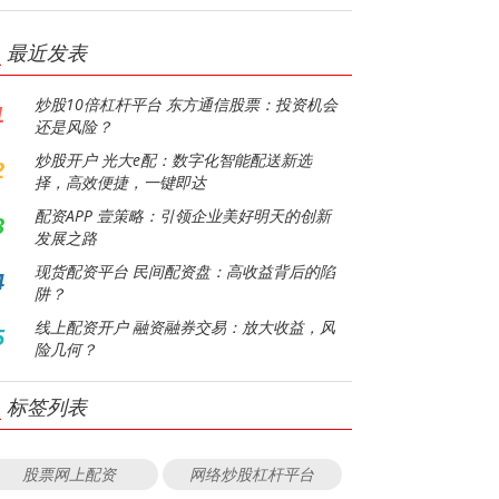
最近发表
炒股10倍杠杆平台 东方通信股票：投资机会
1
还是风险？
炒股开户 光大e配：数字化智能配送新选
2
择，高效便捷，一键即达
配资APP 壹策略：引领企业美好明天的创新
3
发展之路
现货配资平台 民间配资盘：高收益背后的陷
4
阱？
线上配资开户 融资融券交易：放大收益，风
5
险几何？
标签列表
股票网上配资
网络炒股杠杆平台