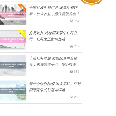
全国炒股配资门户 股票配资打
新：放大收益，抓住新股机会！
364
交易软件 揭秘国家最牛杠杆公
司：杠杆之王如何炼成
347
十倍杠杆炒股 股票配资平台推
荐：选择靠谱平台，安心投资
336
最专业炒股配资 国人策略：应对
国际竞争的智慧与谋略
280