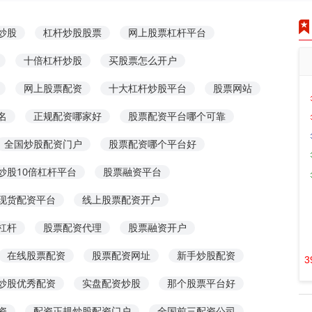
炒股
杠杆炒股股票
网上股票杠杆平台
十倍杠杆炒股
买股票怎么开户
网上股票配资
十大杠杆炒股平台
股票网站
名
正规配资哪家好
股票配资平台哪个可靠
全国炒股配资门户
股票配资哪个平台好
炒股10倍杠杆平台
股票融资平台
现货配资平台
线上股票配资开户
杠杆
股票配资代理
股票融资开户
在线股票配资
股票配资网址
新手炒股配资
3
炒股优秀配资
实盘配资炒股
那个股票平台好
资
配资正规炒股配资门户
全国前三配资公司