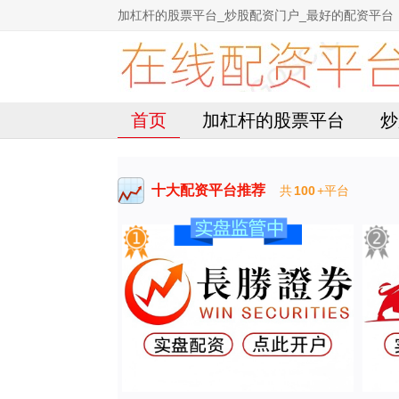
加杠杆的股票平台_炒股配资门户_最好的配资平台
首页
加杠杆的股票平台
炒
十大配资平台推荐
共
100
+平台