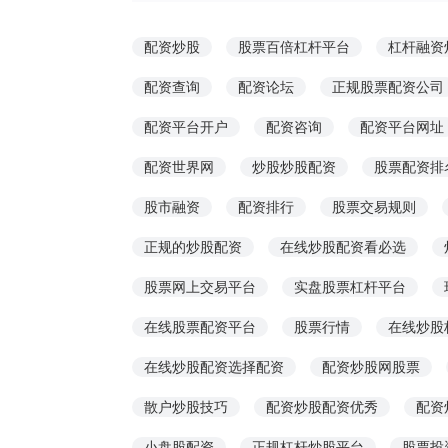
配资炒股
股票百倍杠杆平台
杠杆融资
配资查询
配资论坛
正规股票配资公司
配资平台开户
配资咨询
配资平台网址
配资世界网
炒股炒股配资
股票配资排
股市融资
配资排行
股票交易规则
正规的炒股配资
在线炒股配资看必选
股票网上交易平台
实盘股票杠杆平台
在线股票配资平台
股票行情
在线炒股
在线炒股配资选择配资
配资炒股网股票
散户炒股技巧
配资炒股配资优秀
配资
小盘股配资
正规杠杆炒股平台
股票投