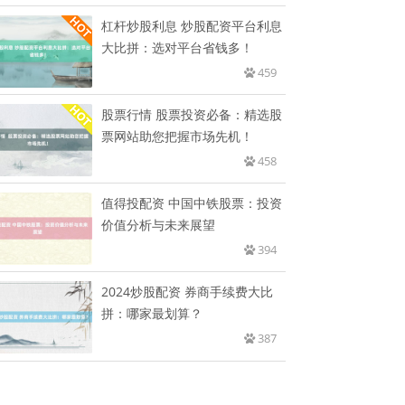
杠杆炒股利息 炒股配资平台利息
大比拼：选对平台省钱多！
459
股票行情 股票投资必备：精选股
票网站助您把握市场先机！
458
值得投配资 中国中铁股票：投资
价值分析与未来展望
394
2024炒股配资 券商手续费大比
拼：哪家最划算？
387