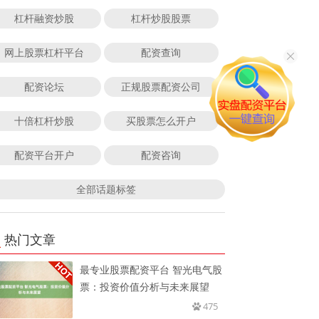
杠杆融资炒股
杠杆炒股股票
网上股票杠杆平台
配资查询
配资论坛
正规股票配资公司
十倍杠杆炒股
买股票怎么开户
配资平台开户
配资咨询
全部话题标签
热门文章
最专业股票配资平台 智光电气股
票：投资价值分析与未来展望
475