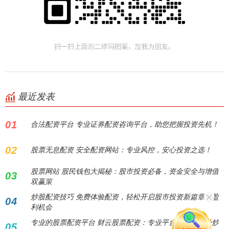
最近发表
01
合法配资平台 专业证券配资咨询平台，助您把握投资先机！
02
股票无息配资 安全配资网站：专业风控，安心投资之选！
股票网站 股民钱包大揭秘：股市投资必备，资金安全与增值
03
双赢策
炒股配资技巧 免费体验配资，轻松开启股市投资新篇章，盈
04
利机会
专业的股票配资平台 财云股票配资：专业平台，助您轻松炒
05