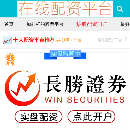
炒股配资门户
首页
加杠杆的股票平台
最好
十大配资平台推荐
更多配资平台
共
100
+平台