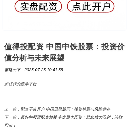
值得投配资 中国中铁股票：投资价
值分析与未来展望
谋略天下
2025-07-25 10:41:58
加杠杆的股票平台
配资平台开户 中国卫星股票：投资机遇与风险并存
上一篇：
最好的股票配资炒股 实盘最大配资：助您放大盈利，决胜
下一篇：
股市！