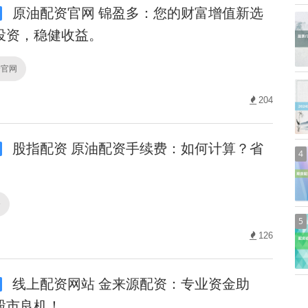
原油配资官网 锦盈多：您的财富增值新选
投资，稳健收益。
资官网
204
股指配资 原油配资手续费：如何计算？省
4
资
5
126
线上配资网站 金来源配资：专业资金助
股市良机！