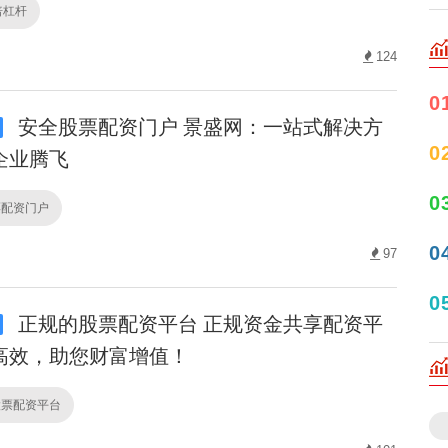
倍杠杆
124
0
安全股票配资门户 景盛网：一站式解决方
0
企业腾飞
0
票配资门户
0
97
0
正规的股票配资平台 正规资金共享配资平
高效，助您财富增值！
股票配资平台