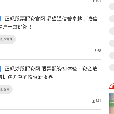
101
正规股票配资官网 易盛通信誉卓越，诚信
客户一致好评！
票配资官网
68
正规炒股配资网 股票配资初体验：资金放
与机遇并存的投资新境界
股配资网
141