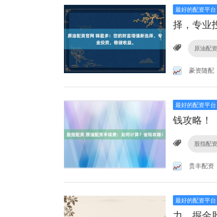
最好的配资平台
择，专业
原油配
豪资随配
最好的配资平台
钱攻略！
股指配
贵丰配资
最好的配资平台
力，掘金