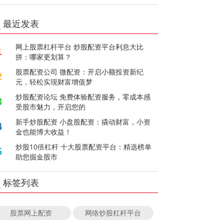
最近发表
网上股票杠杆平台 炒股配资平台利息大比
1
拼：哪家更划算？
股票配资公司 微配资：开启小额投资新纪
2
元，轻松实现财富增值梦
炒股配资论坛 免费体验配资服务，零成本感
3
受股市魅力，开启您的
新手炒股配资 小盘股配资：撬动财富，小资
4
金也能博大收益！
炒股10倍杠杆 十大股票配资平台：精选榜单
5
助您掘金股市
标签列表
股票网上配资
网络炒股杠杆平台