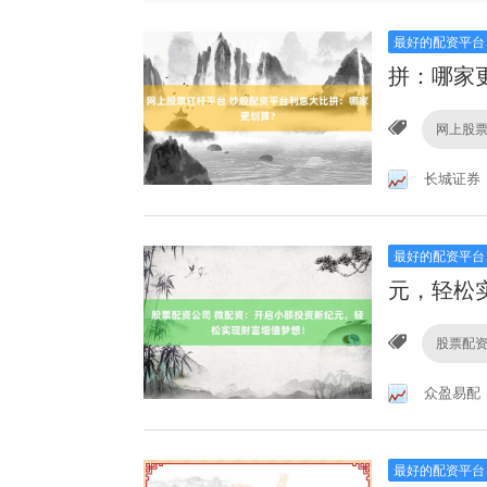
最好的配资平台
拼：哪家
网上股
长城证券
最好的配资平台
元，轻松
股票配
众盈易配
最好的配资平台