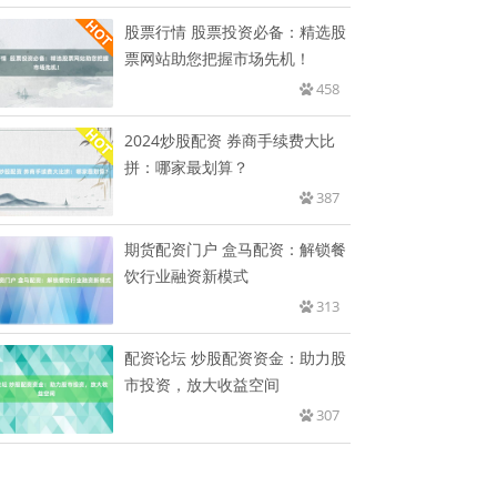
股票行情 股票投资必备：精选股
票网站助您把握市场先机！
458
2024炒股配资 券商手续费大比
拼：哪家最划算？
387
期货配资门户 盒马配资：解锁餐
饮行业融资新模式
313
配资论坛 炒股配资资金：助力股
市投资，放大收益空间
307