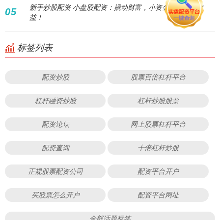
新手炒股配资 小盘股配资：撬动财富，小资金也能博大收
05
益！
标签列表
配资炒股
股票百倍杠杆平台
杠杆融资炒股
杠杆炒股股票
配资论坛
网上股票杠杆平台
配资查询
十倍杠杆炒股
正规股票配资公司
配资平台开户
买股票怎么开户
配资平台网址
全部话题标签