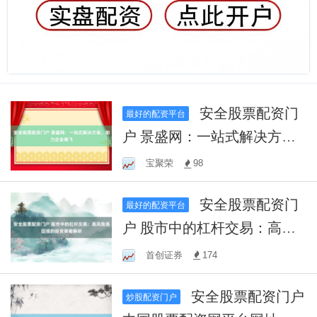
安全股票配资门
最好的配资平台
户 景盛网：一站式解决方
案，助力企业腾飞
宝聚荣
98
安全股票配资门
最好的配资平台
户 股市中的杠杆交易：高风
险高回报的投资策略解析
首创证券
174
安全股票配资门户
炒股配资门户