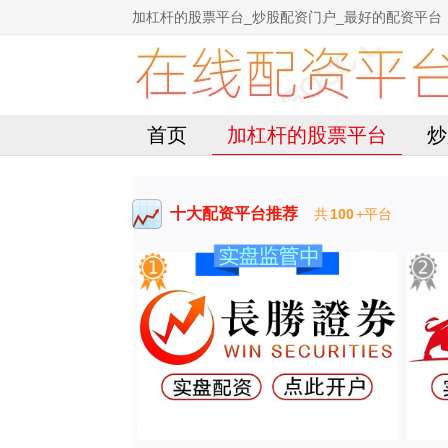
加杠杆的股票平台_炒股配资门户_最好的配资平台
首页
加杠杆的股票平台
炒
十大配资平台推荐
共
100
+平台