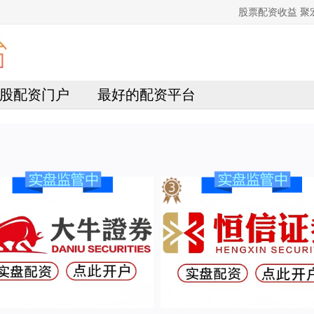
股票配资收益 
股配资门户
最好的配资平台