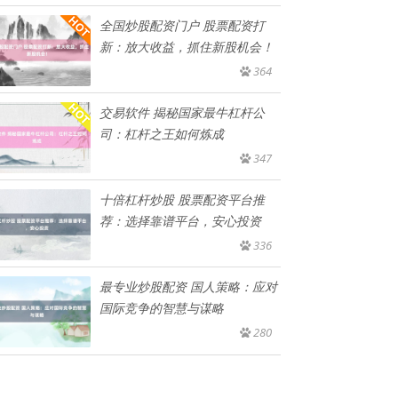
全国炒股配资门户 股票配资打
新：放大收益，抓住新股机会！
364
交易软件 揭秘国家最牛杠杆公
司：杠杆之王如何炼成
347
十倍杠杆炒股 股票配资平台推
荐：选择靠谱平台，安心投资
336
最专业炒股配资 国人策略：应对
国际竞争的智慧与谋略
280