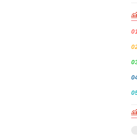
0
0
0
0
0