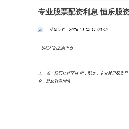
专业股票配资利息 恒乐股
爱建证券
2025-11-03 17:03:49
加杠杆的股票平台
股票杠杆平台 恒丰配资：专业股票配资平
上一篇：
台，助您财富增值