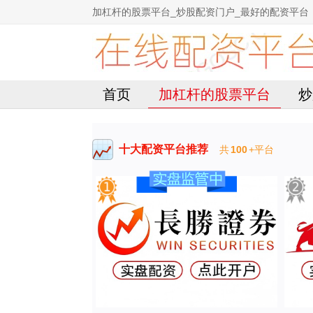
加杠杆的股票平台_炒股配资门户_最好的配资平台
首页
加杠杆的股票平台
炒
十大配资平台推荐
共
100
+平台