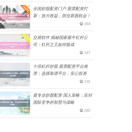
全国炒股配资门户 股票配资打
新：放大收益，抓住新股机会！
364
交易软件 揭秘国家最牛杠杆公
司：杠杆之王如何炼成
347
十倍杠杆炒股 股票配资平台推
荐：选择靠谱平台，安心投资
336
最专业炒股配资 国人策略：应对
国际竞争的智慧与谋略
280