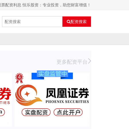
股票配资利息 恒乐股资：专业投资，助您财富增值！
配资搜索
更多配资平台