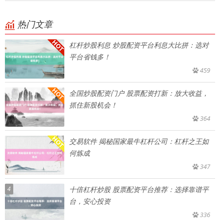
热门文章
杠杆炒股利息 炒股配资平台利息大比拼：选对
平台省钱多！
459
全国炒股配资门户 股票配资打新：放大收益，
抓住新股机会！
364
交易软件 揭秘国家最牛杠杆公司：杠杆之王如
何炼成
347
4
十倍杠杆炒股 股票配资平台推荐：选择靠谱平
台，安心投资
336