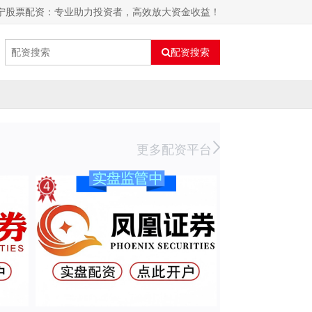
泰宁股票配资：专业助力投资者，高效放大资金收益！
配资搜索
更多配资平台