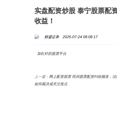
实盘配资炒股 泰宁股票配
收益！
财盛证券
2025-07-24 08:08:17
加杠杆的股票平台
网上配资股票 民间股票配资纠纷频发，法
上一篇：
如何裁决成关注焦点