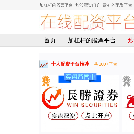
加杠杆的股票平台_炒股配资门户_最好的配资平台
首页
加杠杆的股票平台
炒
十大配资平台推荐
共
100
+平台