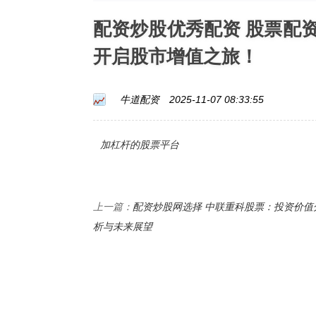
配资炒股优秀配资 股票配
开启股市增值之旅！
牛道配资
2025-11-07 08:33:55
加杠杆的股票平台
配资炒股网选择 中联重科股票：投资价值
上一篇：
析与未来展望