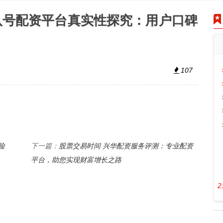
八号配资平台真实性探究：用户口碑
107
险
股票交易时间 兴华配资服务评测：专业配资
下一篇：
平台，助您实现财富增长之路
2