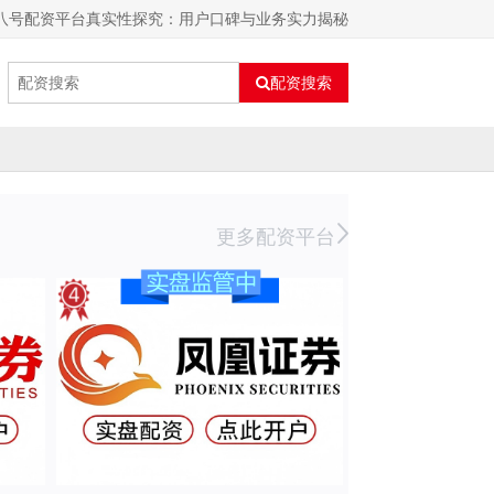
金八号配资平台真实性探究：用户口碑与业务实力揭秘
配资搜索
更多配资平台