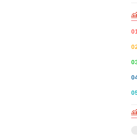
0
0
0
0
0