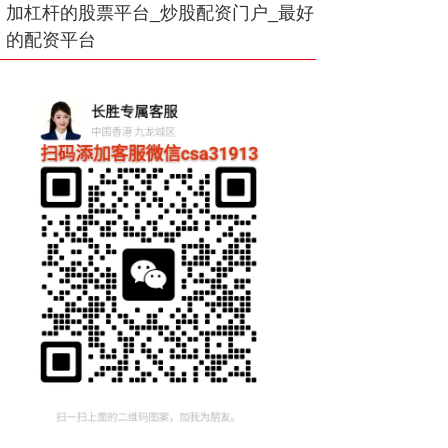
加杠杆的股票平台_炒股配资门户_最好
的配资平台