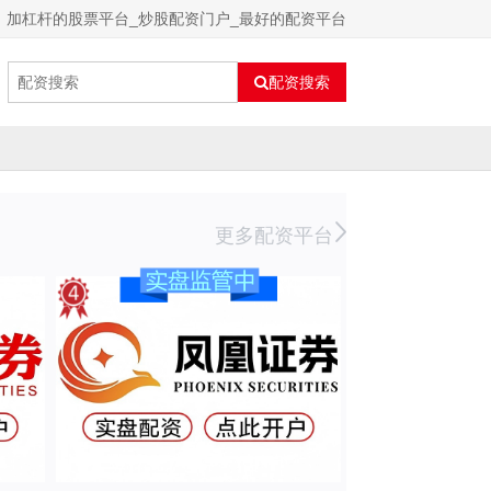
加杠杆的股票平台_炒股配资门户_最好的配资平台
配资搜索
更多配资平台