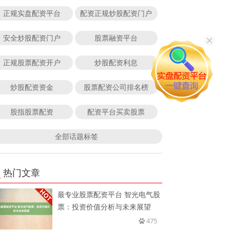
正规实盘配资平台
配资正规炒股配资门户
安全炒股配资门户
股票融资平台
正规股票配资开户
炒股配资利息
炒股配资资金
股票配资公司排名榜
股指股票配资
配资平台买卖股票
全部话题标签
热门文章
最专业股票配资平台 智光电气股
票：投资价值分析与未来展望
475