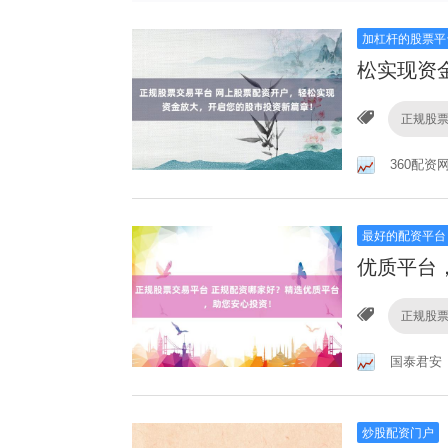
加杠杆的股票平
松实现资
正规股
360配资
最好的配资平台
优质平台
正规股
国泰君安
炒股配资门户